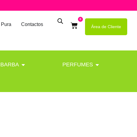
0
 Pura
Contactos
Área de Cliente
BARBA
PERFUMES