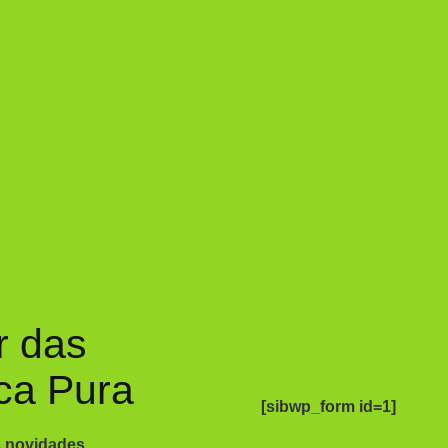
r das
ca Pura
[sibwp_form id=1]
s novidades