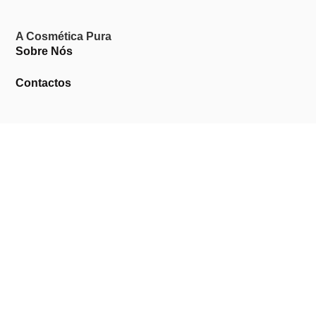
A Cosmética Pura
Sobre Nós
Contactos
Links Úteis
Área de Cliente
Clientes Profissionais
Trocas & Devoluções
Termos & Condições
Política de Privacidade
Livro de Reclamações