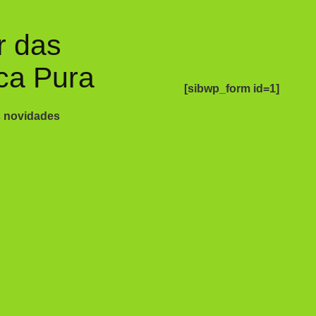
r das
ca Pura
[sibwp_form id=1]
s novidades