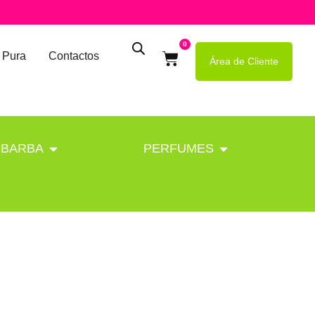
0
 Pura
Contactos
Área de Cliente
BARBA
PERFUMES