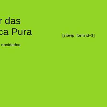
r das
ca Pura
[sibwp_form id=1]
s novidades