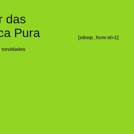
r das
ca Pura
[sibwp_form id=1]
s novidades