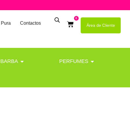
0
 Pura
Contactos
Área de Cliente
BARBA
PERFUMES