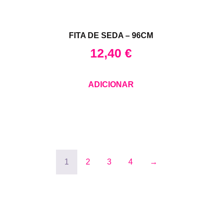
FITA DE SEDA – 96CM
12,40
€
ADICIONAR
1
2
3
4
→