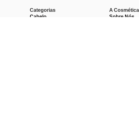
Categorias
A Cosmética
Cabelo
Sobre Nós
Corpo
Contactos
Rosto
Unhas
10-
Barba
Perfumes
Descartáveis
Equipamentos de Barbearia
Equipamentos de Estética