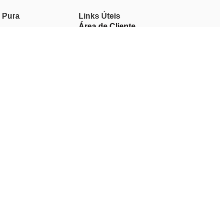
 Pura
Links Úteis
Área de Cliente
Clientes Profissionais
Trocas & Devoluções
Termos & Condições
Política de Privacidade
Livro de Reclamações