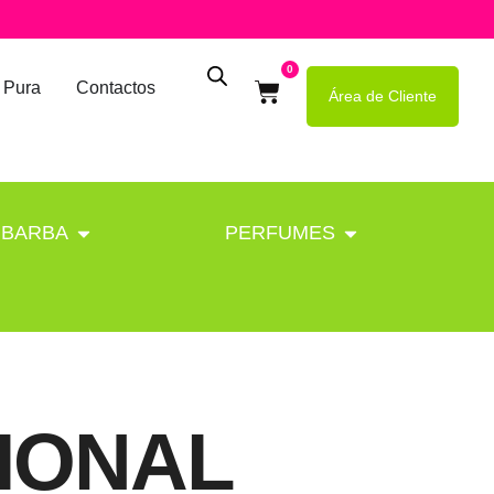
0
 Pura
Contactos
Área de Cliente
BARBA
PERFUMES
IONAL