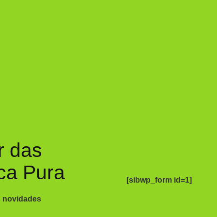
r das
ca Pura
[sibwp_form id=1]
s novidades