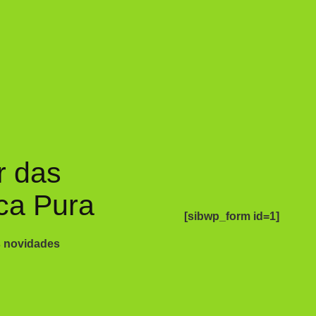
r das
ca Pura
[sibwp_form id=1]
s novidades