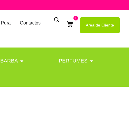
0
 Pura
Contactos
Área de Cliente
BARBA
PERFUMES