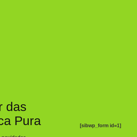
r das
ca Pura
[sibwp_form id=1]