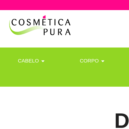
CABELO
CORPO
D