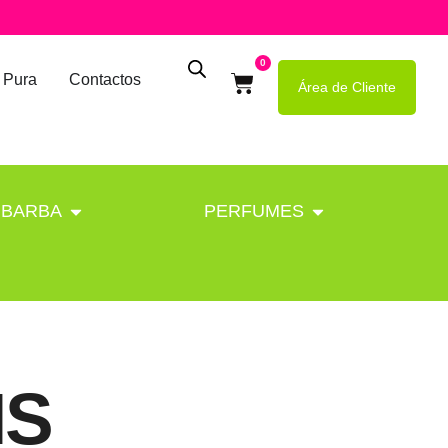
0
 Pura
Contactos
Área de Cliente
BARBA
PERFUMES
IS