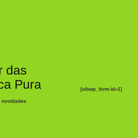
r das
ca Pura
[sibwp_form id=1]
s novidades