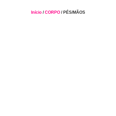
Início
/
CORPO
/ PÉS/MÃOS