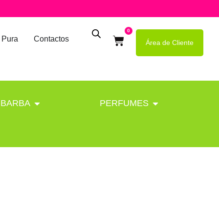
0
 Pura
Contactos
Área de Cliente
BARBA
PERFUMES