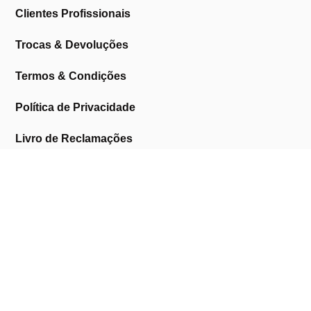
Clientes Profissionais
Trocas & Devoluções
Termos & Condições
Política de Privacidade
Livro de Reclamações
Marcas
AMERICAN CREW
ANDREIA PROFESSIONAL
ASTRA
BARUFFALDI
BEAUTY IMAGE
BIFULL
BLACK
BROAER
DERMACÉLSIA
DESICIDE & CLIPPER
DOLL
EMMEBI
EUDERMIN
EUROSTIL
EVELINE
FOX PROFESSIONAL
GOTA DOURADA
INOCOS
JAGUAR PROFESSIONAL
KAYPRO
LEA