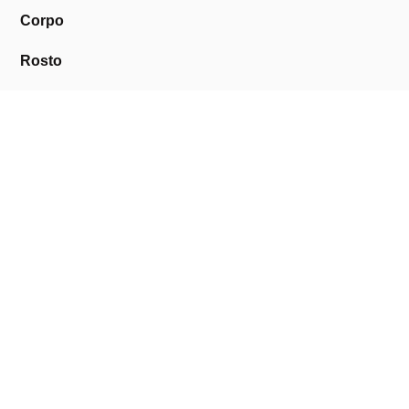
Corpo
Rosto
Unhas
Barba
Perfumes
Descartáveis
Equipamentos de Barbearia
Equipamentos de Estética
Promoções
A Cosmética Pura