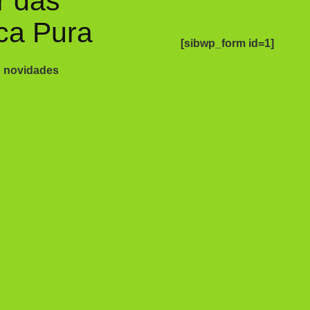
r das
ca Pura
[sibwp_form id=1]
s novidades