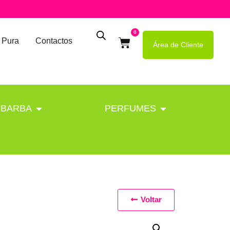
0
 Pura
Contactos
Área de Cliente
BARBA
PERFUMES
Voltar