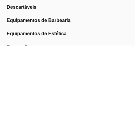
Descartáveis
Equipamentos de Barbearia
Equipamentos de Estética
Promoções
A Cosmética Pura
Sobre Nós
Contactos
Links Úteis
Área de Cliente
Clientes Profissionais