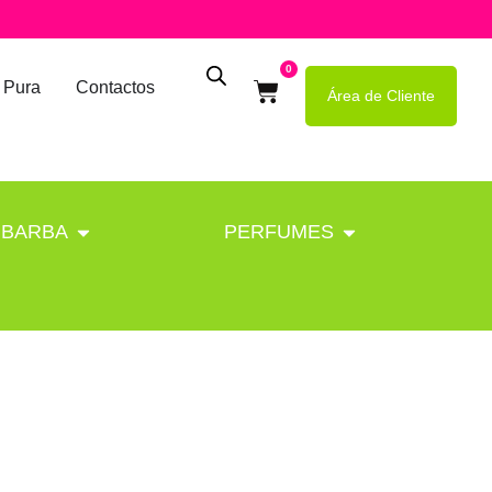
0
 Pura
Contactos
Área de Cliente
BARBA
PERFUMES