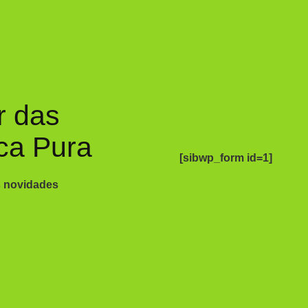
r das
ca Pura
[sibwp_form id=1]
s novidades