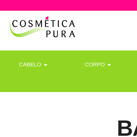
CABELO
CORPO
B