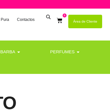
0
 Pura
Contactos
Área de Cliente
BARBA
PERFUMES
TO