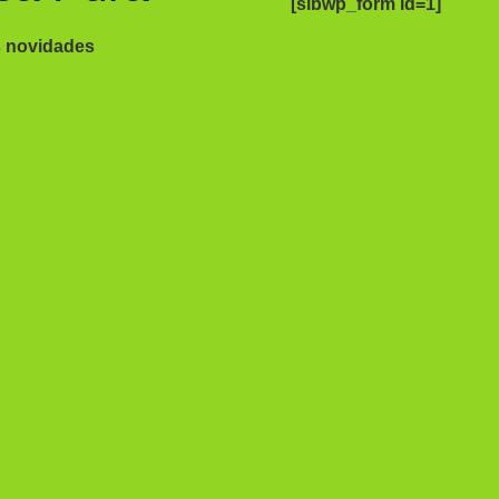
[sibwp_form id=1]
s novidades