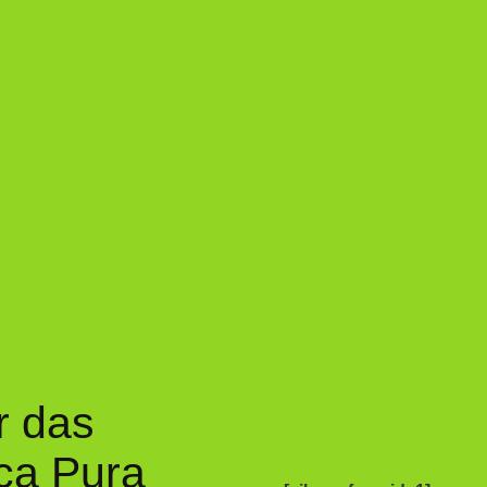
r das
ca Pura