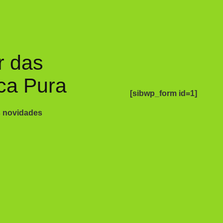
r das
ca Pura
[sibwp_form id=1]
s novidades