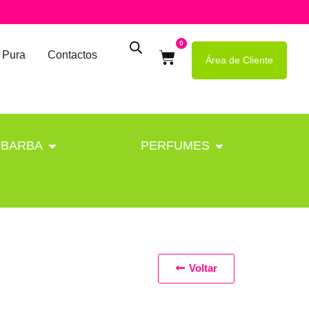
0
 Pura
Contactos
Área de Cliente
BARBA
PERFUMES
Voltar