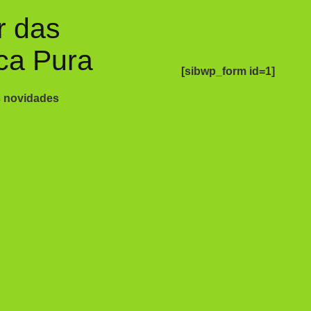
r das
ca Pura
[sibwp_form id=1]
s novidades