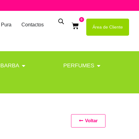
0
 Pura
Contactos
Área de Cliente
BARBA
PERFUMES
Voltar