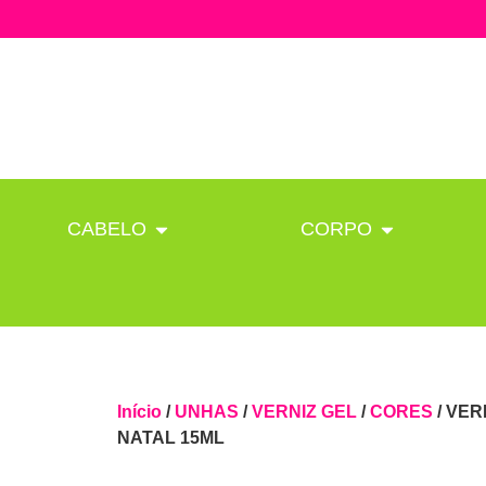
CABELO
CORPO
Início
/
UNHAS
/
VERNIZ GEL
/
CORES
/ VER
NATAL 15ML