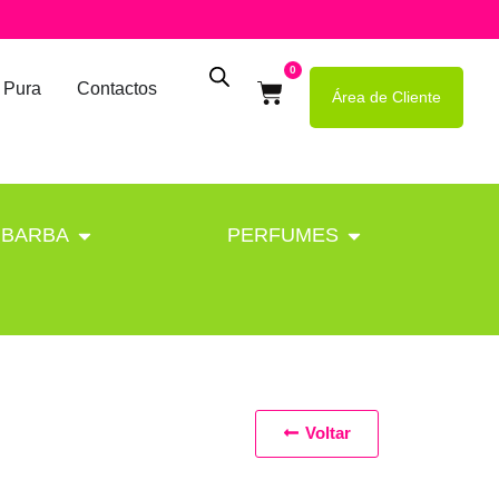
0
 Pura
Contactos
Área de Cliente
BARBA
PERFUMES
Voltar