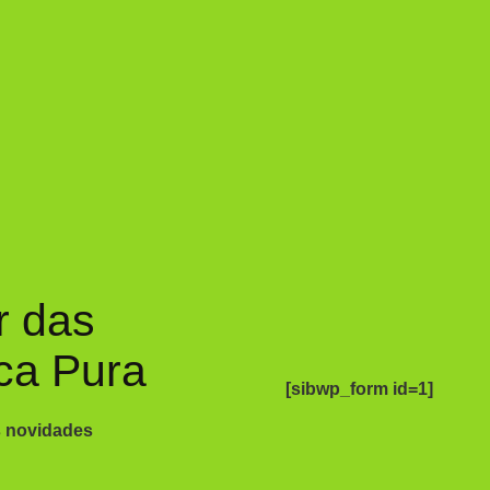
r das
ca Pura
[sibwp_form id=1]
s novidades