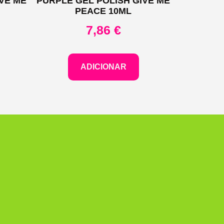
VE ME
PURPLE GEL POLISH GIVE ME
PEACE 10ML
7,86
€
ADICIONAR