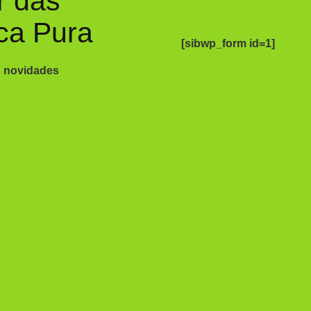
r das
ca Pura
[sibwp_form id=1]
s novidades