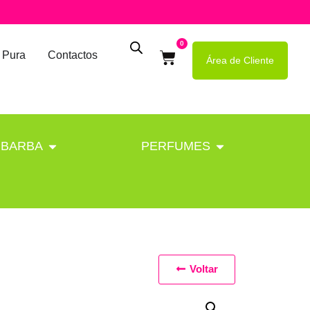
0
 Pura
Contactos
Área de Cliente
BARBA
PERFUMES
Voltar