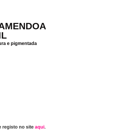
 AMENDOA
ML
ura e pigmentada
 registo no site
aqui
.