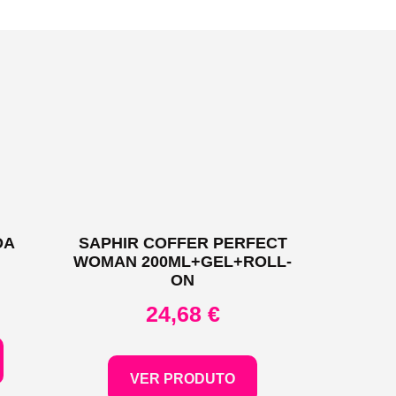
DA
SAPHIR COFFER PERFECT
WOMAN 200ML+GEL+ROLL-
ON
24,68
€
VER PRODUTO