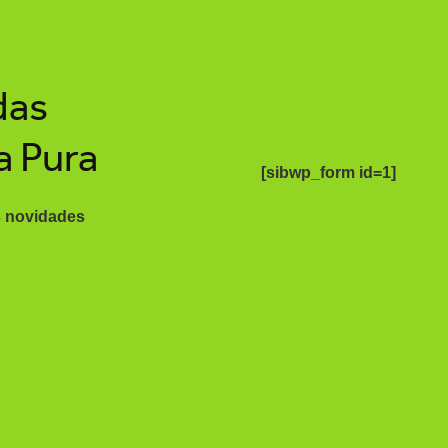
das
a Pura
[sibwp_form id=1]
s novidades