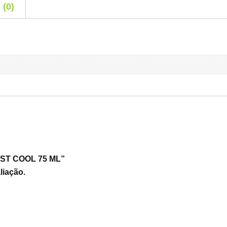
 (0)
MIST COOL 75 ML”
liação.