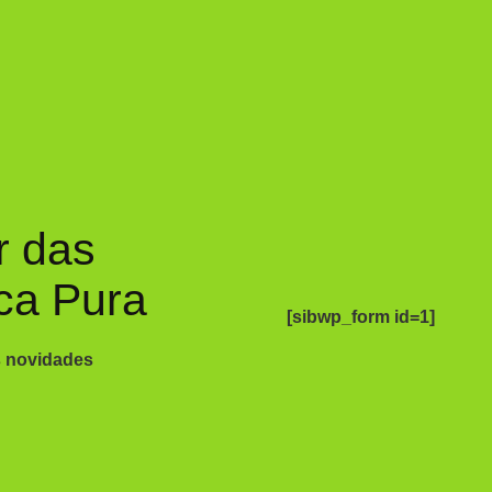
r das
ca Pura
[sibwp_form id=1]
s novidades