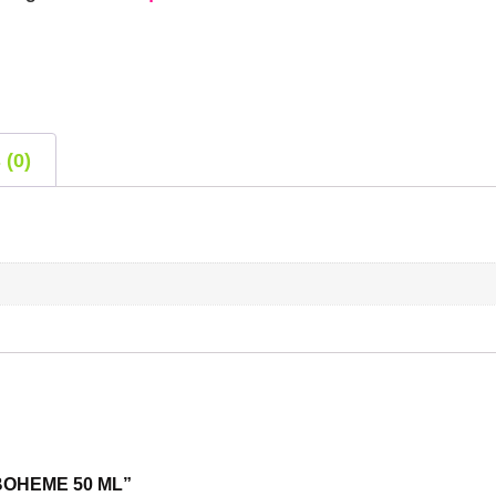
 (0)
E BOHEME 50 ML”