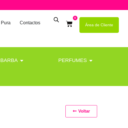
0
 Pura
Contactos
Área de Cliente
BARBA
PERFUMES
Voltar