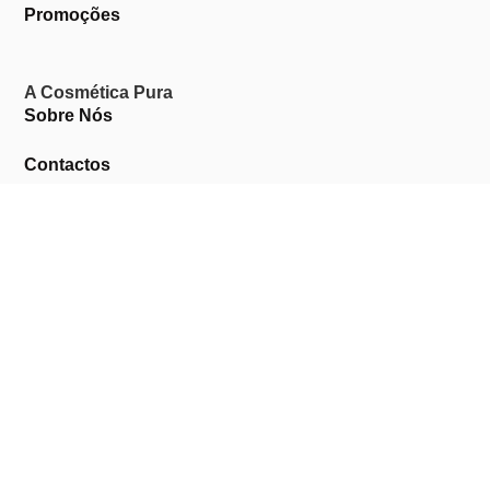
Promoções
A Cosmética Pura
Sobre Nós
Contactos
Links Úteis
Área de Cliente
Clientes Profissionais
Trocas & Devoluções
Termos & Condições
Política de Privacidade