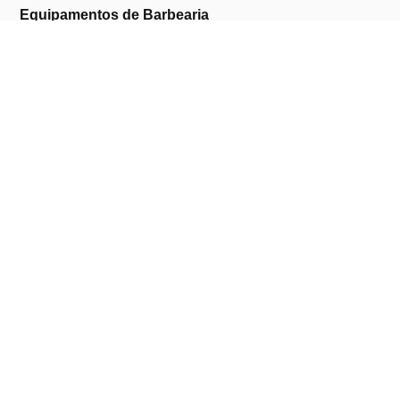
Equipamentos de Barbearia
Equipamentos de Estética
Promoções
A Cosmética Pura
Sobre Nós
Contactos
Links Úteis
Área de Cliente
Clientes Profissionais
Trocas & Devoluções