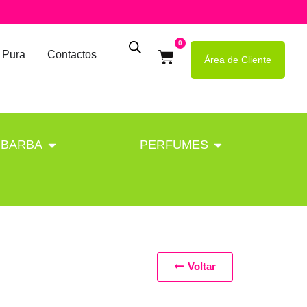
0
 Pura
Contactos
Área de Cliente
BARBA
PERFUMES
Voltar