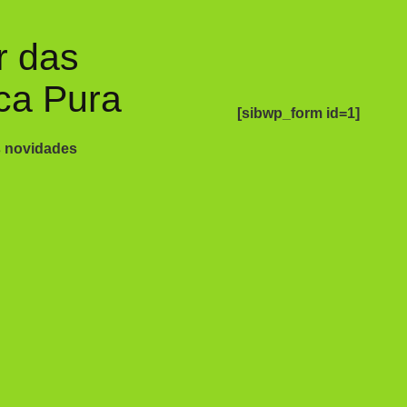
r das
ca Pura
[sibwp_form id=1]
s novidades