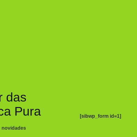
r das
ca Pura
[sibwp_form id=1]
s novidades