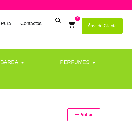
0
 Pura
Contactos
Área de Cliente
BARBA
PERFUMES
Voltar