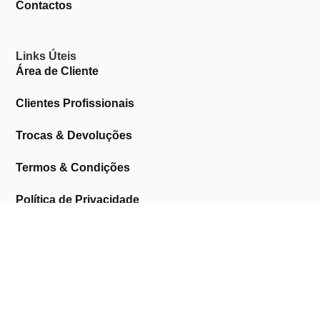
Contactos
Links Úteis
Área de Cliente
Clientes Profissionais
Trocas & Devoluções
Termos & Condições
Política de Privacidade
Livro de Reclamações
Marcas
AMERICAN CREW
ANDREIA PROFESSIONAL
ASTRA
BARUFFALDI
BEAUTY IMAGE
BIFULL