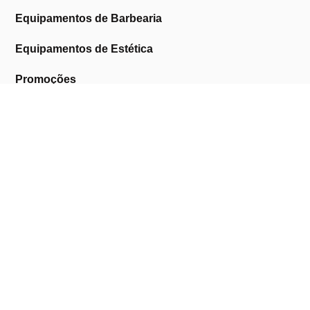
Equipamentos de Barbearia
Equipamentos de Estética
Promoções
A Cosmética Pura
Sobre Nós
Contactos
Links Úteis
Área de Cliente
Clientes Profissionais
Trocas & Devoluções