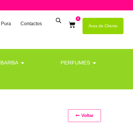
0
 Pura
Contactos
Área de Cliente
BARBA
PERFUMES
Voltar