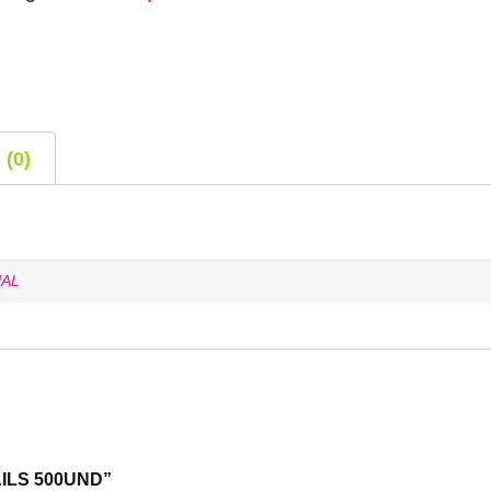
 (0)
AL
NAILS 500UND”