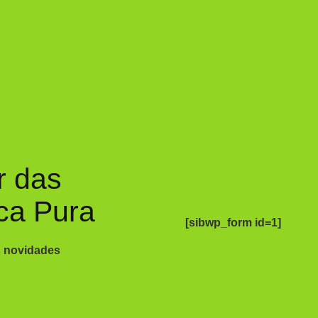
r das
ca Pura
[sibwp_form id=1]
s novidades