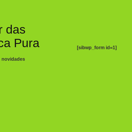
r das
ca Pura
[sibwp_form id=1]
s novidades