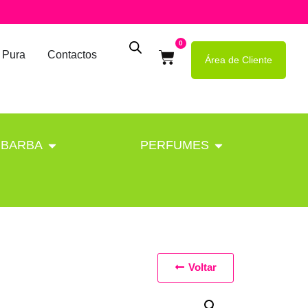
0
 Pura
Contactos
Área de Cliente
BARBA
PERFUMES
Voltar