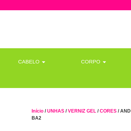
CABELO
CORPO
Início
/
UNHAS
/
VERNIZ GEL
/
CORES
/ AND
BA2