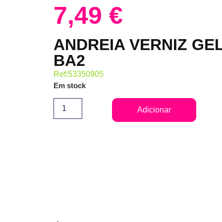
7,49
€
ANDREIA VERNIZ GEL 
BA2
Ref:53350905
Em stock
Adicionar