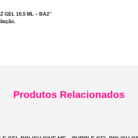
IZ GEL 10,5 ML – BA2”
liação.
Produtos Relacionados