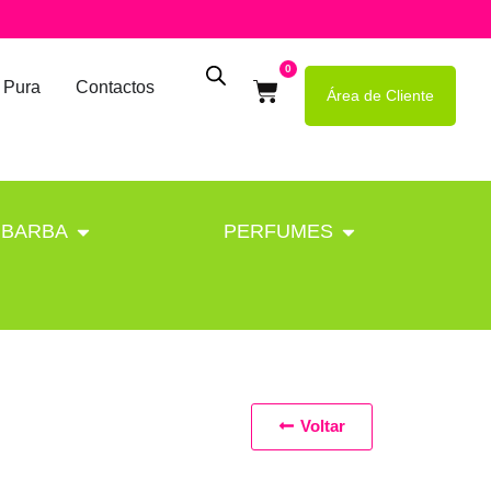
0
 Pura
Contactos
Área de Cliente
BARBA
PERFUMES
Voltar