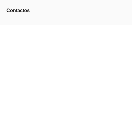
Contactos
Links Úteis
Área de Cliente
Clientes Profissionais
Trocas & Devoluções
Termos & Condições
Política de Privacidade
Livro de Reclamações
Marcas
AMERICAN CREW
ANDREIA PROFESSIONAL