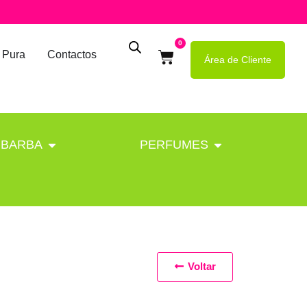
0
 Pura
Contactos
Área de Cliente
BARBA
PERFUMES
Voltar