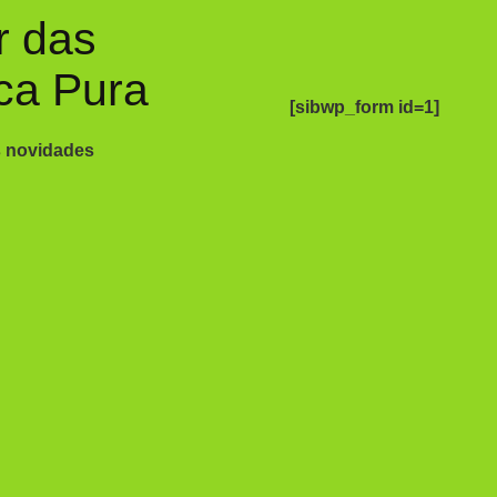
r das
ca Pura
[sibwp_form id=1]
s novidades