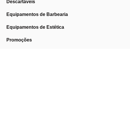
Descartáveis
Equipamentos de Barbearia
Equipamentos de Estética
Promoções
A Cosmética Pura
Sobre Nós
Contactos
Links Úteis
Área de Cliente
Clientes Profissionais