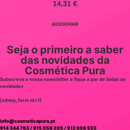
14,31
€
ADICIONAR
Seja o primeiro a saber
das novidades da
Cosmética Pura
Subscreva a nossa newsletter e fique a par de todas as
novidades
[sibwp_form id=1]
info@cosmeticapura.pt
914 344 763
/
915 056 305
/
912 806 555