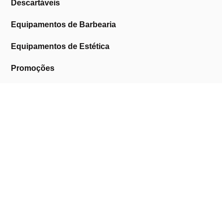
Descartáveis
Equipamentos de Barbearia
Equipamentos de Estética
Promoções
A Cosmética Pura
Sobre Nós
Contactos
Links Úteis
Área de Cliente
Clientes Profissionais