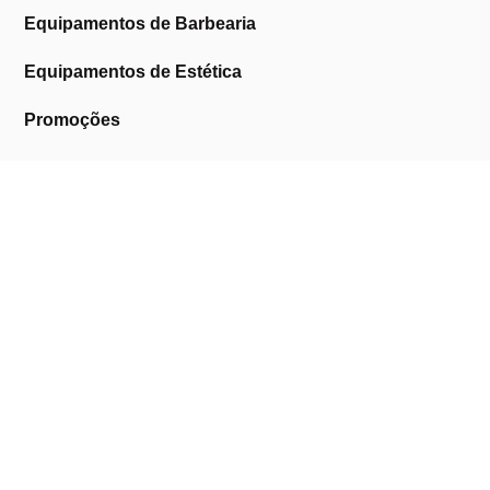
Equipamentos de Barbearia
Equipamentos de Estética
Promoções
A Cosmética Pura
Sobre Nós
Contactos
Links Úteis
Área de Cliente
Clientes Profissionais
Trocas & Devoluções