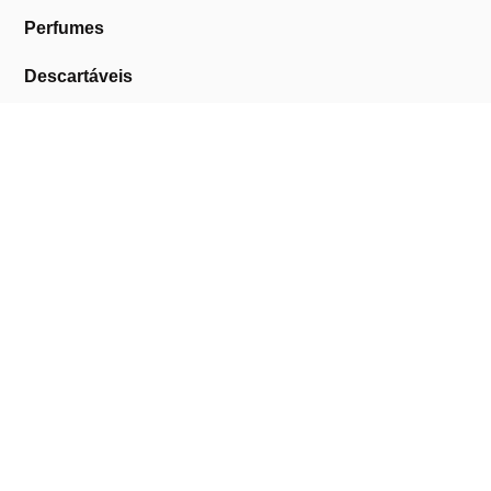
Perfumes
Descartáveis
Equipamentos de Barbearia
Equipamentos de Estética
Promoções
A Cosmética Pura
Sobre Nós
Contactos
Links Úteis
Área de Cliente