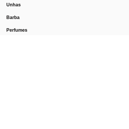
Unhas
Barba
Perfumes
Descartáveis
Equipamentos de Barbearia
Equipamentos de Estética
Promoções
A Cosmética Pura
Sobre Nós
Contactos