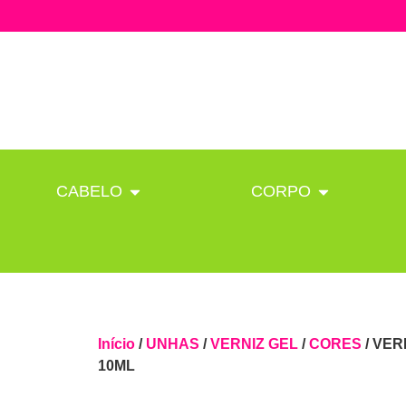
CABELO
CORPO
Início
/
UNHAS
/
VERNIZ GEL
/
CORES
/ VER
10ML