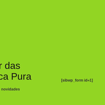
r das
ca Pura
[sibwp_form id=1]
s novidades