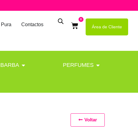
0
 Pura
Contactos
Área de Cliente
BARBA
PERFUMES
Voltar