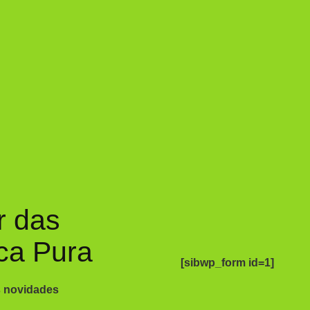
r das
ca Pura
[sibwp_form id=1]
s novidades