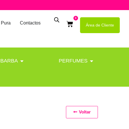
0
 Pura
Contactos
Área de Cliente
BARBA
PERFUMES
Voltar