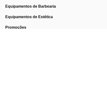
Equipamentos de Barbearia
Equipamentos de Estética
Promoções
A Cosmética Pura
Sobre Nós
Contactos
Links Úteis
Área de Cliente
Clientes Profissionais
Trocas & Devoluções