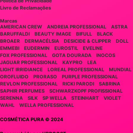
Política de Privacidade
Livro de Reclamações
Marcas
AMERICAN CREW
ANDREIA PROFESSIONAL
ASTRA
BARUFFALDI
BEAUTY IMAGE
BIFULL
BLACK
BROAER
DERMACÉLSIA
DESICIDE & CLIPPER
DOLL
EMMEBI
EUDERMIN
EUROSTIL
EVELINE
FOX PROFESSIONAL
GOTA DOURADA
INOCOS
JAGUAR PROFESSIONAL
KAYPRO
LEA
LIGHT IRRIDIANCE
LOREAL PROFESSIONAL
MUNDIAL
OROFLUIDO
PRORASO
PURPLE PROFESSIONAL
REVLON PROFESSIONAL
RICKI PARODI
SABRINA
SAPHIR PERFUMES
SCHWARZKOPF PROFISSIONAL
SERENNA
SILK
SP WELLA
STEINHART
VIOLET
WAHL
WELLA PROFESSIONAL
COSMÉTICA PURA © 2024