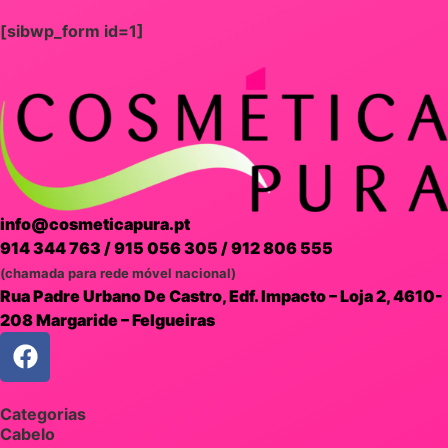
[sibwp_form id=1]
info@cosmeticapura.pt
914 344 763
/
915 056 305
/
912 806 555
(chamada para rede móvel nacional)
Rua Padre Urbano De Castro, Edf. Impacto – Loja 2, 4610-
208 Margaride – Felgueiras
Categorias
Cabelo