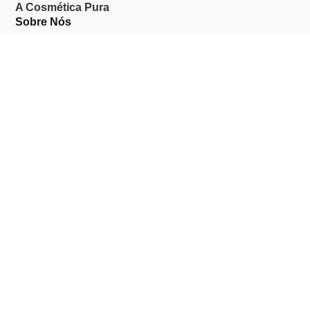
A Cosmética Pura
Sobre Nós
Contactos
Links Úteis
Área de Cliente
Clientes Profissionais
Trocas & Devoluções
Termos & Condições
Política de Privacidade
Livro de Reclamações