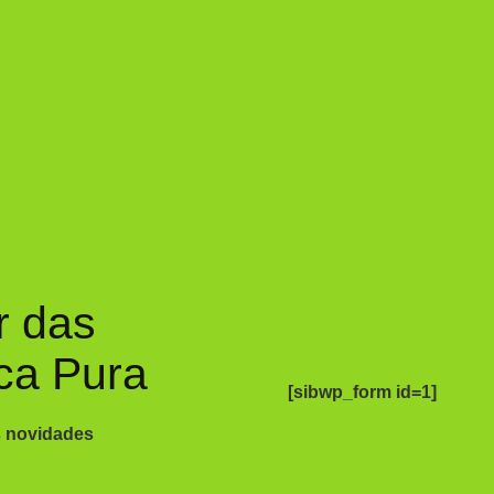
r das
ca Pura
[sibwp_form id=1]
s novidades