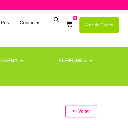
0
 Pura
Contactos
Área de Cliente
BARBA
PERFUMES
Voltar