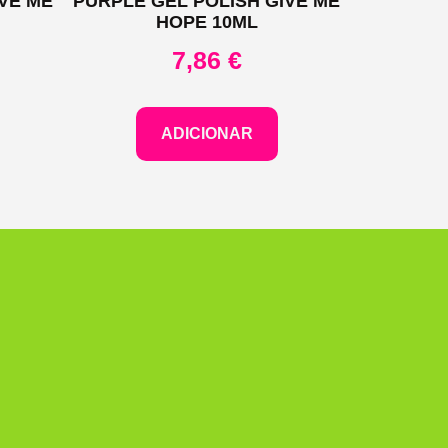
VE ME
PURPLE GEL POLISH GIVE ME
HOPE 10ML
7,86
€
ADICIONAR