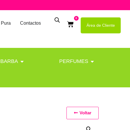
0
 Pura
Contactos
Área de Cliente
BARBA
PERFUMES
Voltar