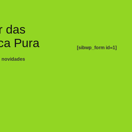
r das
ca Pura
[sibwp_form id=1]
s novidades