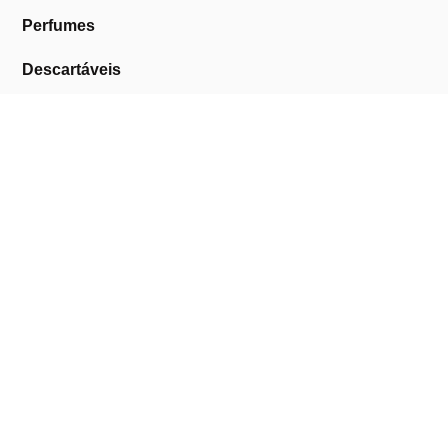
Perfumes
Descartáveis
Equipamentos de Barbearia
Equipamentos de Estética
Promoções
A Cosmética Pura
Sobre Nós
Contactos
Links Úteis
Área de Cliente