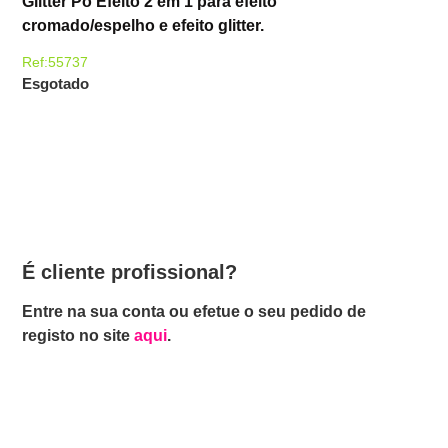
Glitter Pó Efeito 2 em 1 para efeito
cromado/espelho e efeito glitter.
Ref:55737
Esgotado
É cliente profissional?
Entre na sua conta ou efetue o seu pedido de
registo no site
aqui
.