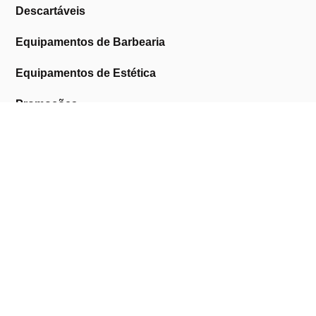
Descartáveis
Equipamentos de Barbearia
Equipamentos de Estética
Promoções
A Cosmética Pura
Sobre Nós
Contactos
Links Úteis
Área de Cliente
Clientes Profissionais