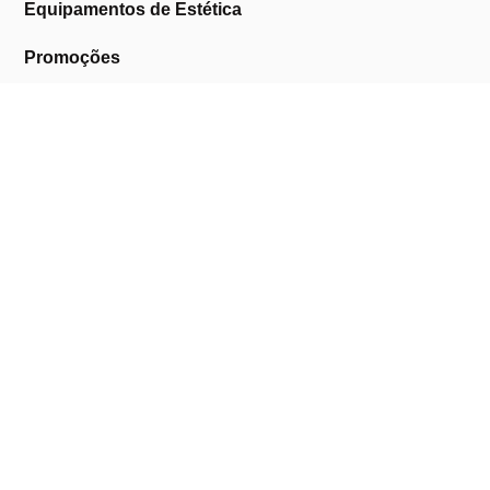
Equipamentos de Estética
Promoções
A Cosmética Pura
Sobre Nós
Contactos
Links Úteis
Área de Cliente
Clientes Profissionais
Trocas & Devoluções
Termos & Condições