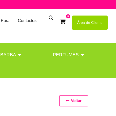
0
 Pura
Contactos
Área de Cliente
BARBA
PERFUMES
Voltar