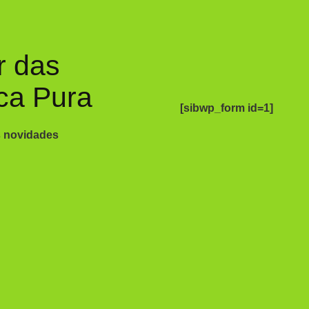
r das
ca Pura
[sibwp_form id=1]
s novidades