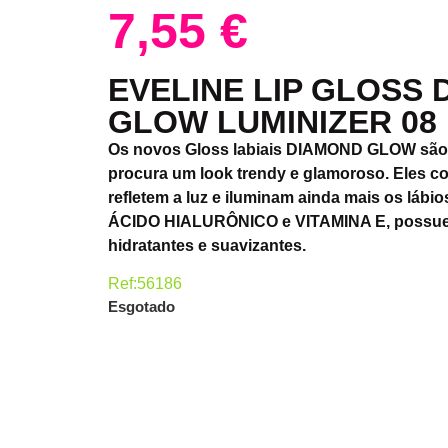
7,55
€
EVELINE LIP GLOSS
GLOW LUMINIZER 08
Os novos Gloss labiais DIAMOND GLOW são
procura um look trendy e glamoroso. Eles c
refletem a luz e iluminam ainda mais os lábi
ÁCIDO HIALURÔNICO e VITAMINA E, possuem
hidratantes e suavizantes.
Ref:56186
Esgotado